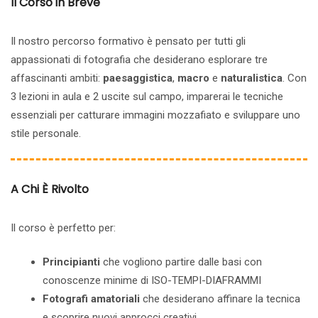
Il Corso in Breve
Il nostro percorso formativo è pensato per tutti gli
appassionati di fotografia che desiderano esplorare tre
affascinanti ambiti:
paesaggistica
,
macro
e
naturalistica
. Con
3 lezioni in aula e 2 uscite sul campo, imparerai le tecniche
essenziali per catturare immagini mozzafiato e sviluppare uno
stile personale.
A Chi È Rivolto
Il corso è perfetto per:
Principianti
che vogliono partire dalle basi con
conoscenze minime di ISO-TEMPI-DIAFRAMMI
Fotografi amatoriali
che desiderano affinare la tecnica
e scoprire nuovi approcci creativi.