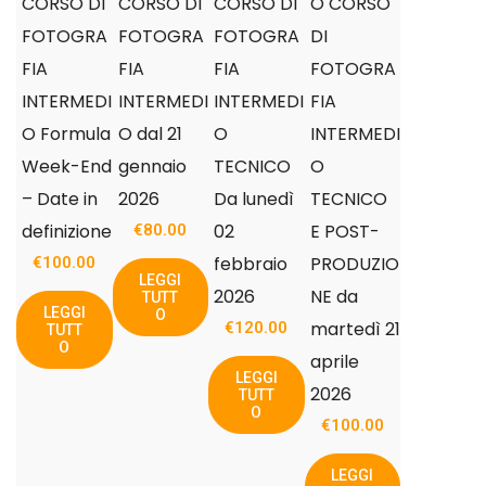
CORSO DI
CORSO DI
CORSO DI
O CORSO
FOTOGRA
FOTOGRA
FOTOGRA
DI
FIA
FIA
FIA
FOTOGRA
INTERMEDI
INTERMEDI
INTERMEDI
FIA
O Formula
O dal 21
O
INTERMEDI
Week-End
gennaio
TECNICO
O
– Date in
2026
Da lunedì
TECNICO
definizione
02
E POST-
€
80.00
febbraio
PRODUZIO
€
100.00
LEGGI
2026
NE da
TUTT
LEGGI
O
martedì 21
€
120.00
TUTT
O
aprile
LEGGI
2026
TUTT
O
€
100.00
LEGGI