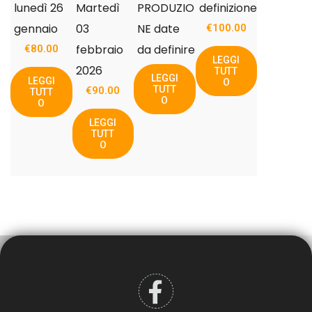
lunedì 26
Martedì
PRODUZIO
definizione
gennaio
03
NE date
€
100.00
febbraio
da definire
€
80.00
LEGGI
2026
TUTT
LEGGI
LEGGI
O
TUTT
€
90.00
TUTT
O
O
LEGGI
TUTT
O