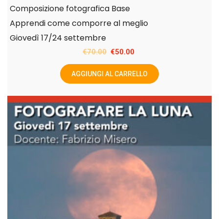
Composizione fotografica Base
Apprendi come comporre al meglio
Giovedì 17/24 settembre
Il
Il
€
70.00
€
50.00
prezzo
prezzo
AGGIUNGI AL CARRELLO
originale
attuale
era:
è:
€70.00.
€50.00.