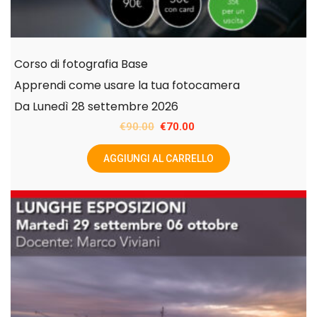
Corso di fotografia Base
Apprendi come usare la tua fotocamera
Da Lunedì 28 settembre 2026
Il
Il
€
90.00
€
70.00
prezzo
prezzo
AGGIUNGI AL CARRELLO
originale
attuale
era:
è:
€90.00.
€70.00.