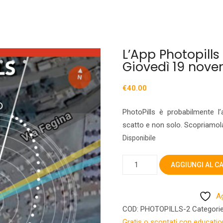
L’App Photopills
Giovedì 19 nov
€
40.00
PhotoPills è probabilmente l’
scatto e non solo. Scopriamola
Disponibile
L'App
AGGIUNGI AL C
PhotopillsGiovedì
19
Ag
novembre
COD:
PHOTOPILLS-2
Categori
quantità
Gratis o scontati con educatio