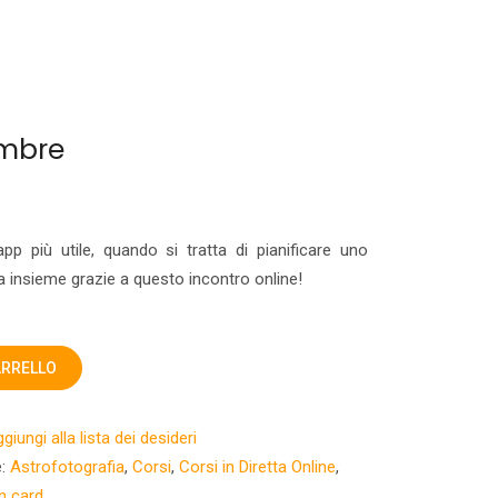
embre
app più utile, quando si tratta di pianificare uno
 insieme grazie a questo incontro online!
ARRELLO
giungi alla lista dei desideri
e:
Astrofotografia
,
Corsi
,
Corsi in Diretta Online
,
n card