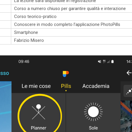
La lezione sarà disponibile in registrazione
Corso a numero chiuso per garantire qualità e interazione
Corso teorico-pratico
Conoscere in modo completo l’applicazione PhotoPills
Smartphone
Fabrizio Misero