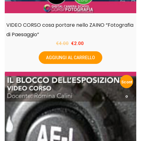
VIDEO CORSO cosa portare nello ZAINO “Fotografia
di Paesaggio”
Il
Il
€
4.00
€
2.00
prezzo
prezzo
AGGIUNGI AL CARRELLO
originale
attuale
era:
è:
€4.00.
€2.00.
Scont
o