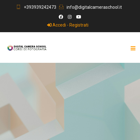
+393939242473
info@digitalcameraschool.it
Accedi - Registrati