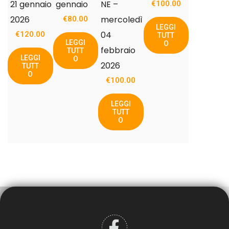
21 gennaio
gennaio
NE –
€
100.00
2026
mercoledì
€
80.00
LEGGI
04
€
120.00
TUTT
LEGGI
O
febbraio
TUTT
LEGGI
O
2026
TUTT
O
€
100.00
LEGGI
TUTT
O