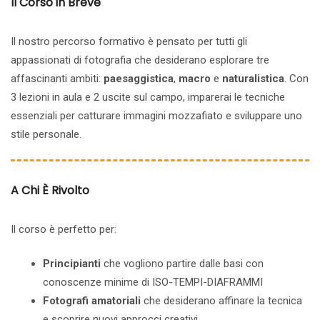
Il Corso in Breve
Il nostro percorso formativo è pensato per tutti gli
appassionati di fotografia che desiderano esplorare tre
affascinanti ambiti:
paesaggistica
,
macro
e
naturalistica
. Con
3 lezioni in aula e 2 uscite sul campo, imparerai le tecniche
essenziali per catturare immagini mozzafiato e sviluppare uno
stile personale.
A Chi È Rivolto
Il corso è perfetto per:
Principianti
che vogliono partire dalle basi con
conoscenze minime di ISO-TEMPI-DIAFRAMMI
Fotografi amatoriali
che desiderano affinare la tecnica
e scoprire nuovi approcci creativi.