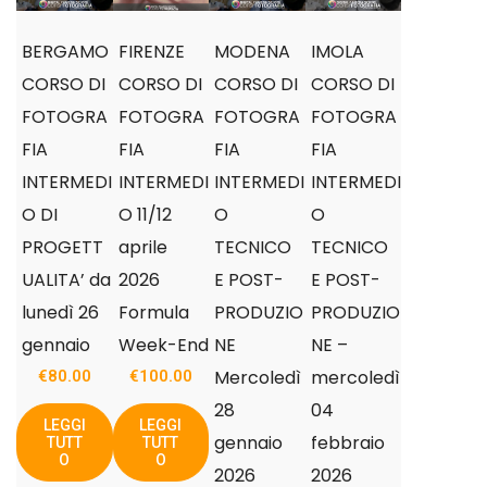
BERGAMO
FIRENZE
MODENA
IMOLA
CORSO DI
CORSO DI
CORSO DI
CORSO DI
FOTOGRA
FOTOGRA
FOTOGRA
FOTOGRA
FIA
FIA
FIA
FIA
INTERMEDI
INTERMEDI
INTERMEDI
INTERMEDI
O DI
O 11/12
O
O
PROGETT
aprile
TECNICO
TECNICO
UALITA’ da
2026
E POST-
E POST-
lunedì 26
Formula
PRODUZIO
PRODUZIO
gennaio
Week-End
NE
NE –
Mercoledì
mercoledì
€
80.00
€
100.00
28
04
LEGGI
LEGGI
gennaio
febbraio
TUTT
TUTT
O
O
2026
2026