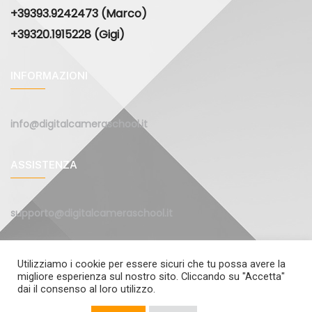
+39393.9242473 (Marco)
+39320.1915228 (Gigi)
INFORMAZIONI
info@digitalcameraschool.it
ASSISTENZA
supporto@digitalcameraschool.it
Utilizziamo i cookie per essere sicuri che tu possa avere la
migliore esperienza sul nostro sito. Cliccando su "Accetta"
dai il consenso al loro utilizzo.
© 2011-2025 Digital Camera School s.r.l.s. ••• P.Iva 09842830961