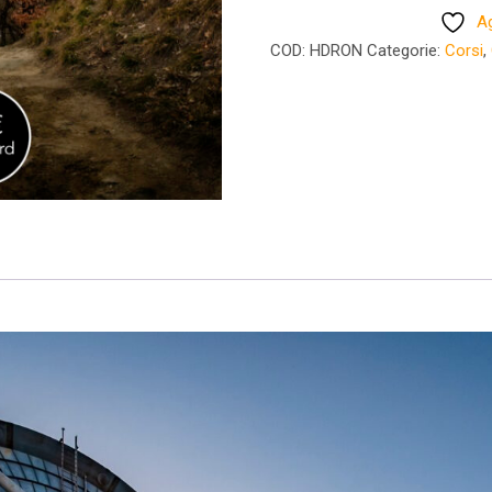
scatto
Ag
alla
COD:
HDRON
Categorie:
Corsi
,
post-
produzione
Giovedì
01
ottobre
quantità