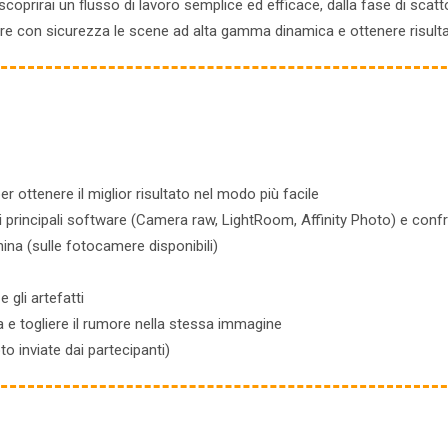
coprirai un flusso di lavoro semplice ed efficace, dalla fase di scatto 
e con sicurezza le scene ad alta gamma dinamica e ottenere risultati
r ottenere il miglior risultato nel modo più facile
principali software (Camera raw, LightRoom, Affinity Photo) e confro
na (sulle fotocamere disponibili)
 gli artefatti
 e togliere il rumore nella stessa immagine
to inviate dai partecipanti)