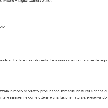
io Misero – Digital Camera School
MMI.
nde e chattare con il docente. Le lezioni saranno interamente registr
zzata in modo scorretto, producendo immagini innaturali e ricche di 
nte le immagini e come ottenere una fusione naturale, preservando de