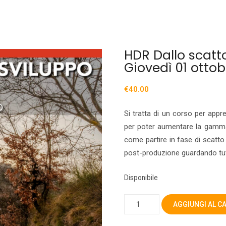
HDR Dallo scatt
Giovedì 01 ottob
€
40.00
Si tratta di un corso per appre
per poter aumentare la gamma
come partire in fase di scatt
post-produzione guardando tutte
Disponibile
HDR
AGGIUNGI AL C
Dallo