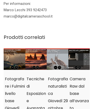
Per informazioni:
Marco Lecchi 393 9242473
marco@digitalcameraschool.it
Prodotti correlati
Fotografa
Tecniche
Fotografia
Camera
re i Fulmini
di
naturalisti
Raw dal
livello
Esposizion
ca
base
base
e
Giovedì 29
all’avanza
Giovedì
Avanzata
ottobre
to