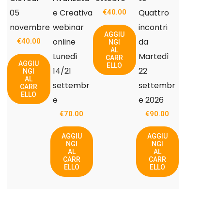
05
e Creativa
Quattro
€
40.00
novembre
webinar
incontri
AGGIU
online
da
€
40.00
NGI
AL
Lunedì
Martedì
CARR
AGGIU
ELLO
14/21
22
NGI
AL
settembr
settembr
CARR
ELLO
e
e 2026
€
70.00
€
90.00
AGGIU
AGGIU
NGI
NGI
AL
AL
CARR
CARR
ELLO
ELLO