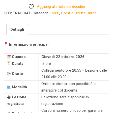
stellari
Aggiungi alla lista dei desideri
(startrail)
COD:
TRACCIATI
Categorie:
Corsi
,
Corsi in Diretta Online
Giovedì
22
ottobre
Dettagli
quantità
Informazioni principali
Quando
Giovedì 22 ottobre 2026
Durata
2 ore
Collegamento ore 20:55 – Lezione dalle
Orario
21:00 alle 23:00
Online in diretta, con possibilità di
Modalità
interagire col docente
Lezione
La lezione sarà disponibile in
registrata
registrazione
Corso a numero chiuso per garantire