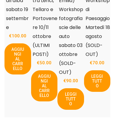
all’alba
tra Lerici,
Emilia)
Workshop
sabato 19
Tellaro e
Workshop
di
settembr
Portovene
fotografia
Paesaggio
e
re 10/11
scie delle
Martedì 18
ottobre
auto
agosto
€
100.00
(ULTIMI
sabato 03
(SOLD-
AGGIU
POSTI)
ottobre
OUT)
NGI
AL
(SOLD-
€
50.00
€
70.00
CARR
ELLO
OUT)
AGGIU
LEGGI
€
90.00
NGI
TUTT
AL
O
CARR
LEGGI
ELLO
TUTT
O