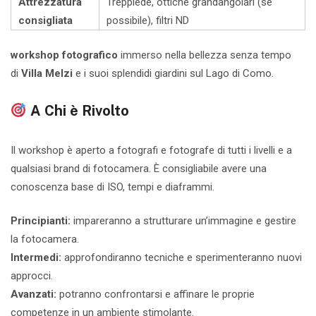
Attrezzatura
Treppiede, ottiche grandangolari (se
consigliata
possibile), filtri ND
workshop fotografico
immerso nella bellezza senza tempo
di
Villa Melzi
e i suoi splendidi giardini sul Lago di Como.
A Chi è Rivolto
Il workshop è aperto a fotografi e fotografe di tutti i livelli e a
qualsiasi brand di fotocamera.
È consigliabile avere una
conoscenza base di ISO, tempi e diaframmi.
Principianti:
i
mpareranno a strutturare un’immagine e gestire
la fotocamera.
Intermedi:
a
pprofondiranno tecniche e sperimenteranno nuovi
approcci.
Avanzati:
p
otranno confrontarsi e affinare le proprie
competenze in un ambiente stimolante.