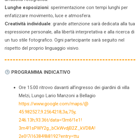
Lunghe esposizioni
: sperimentazione con tempi lunghi per
enfatizzare movimento, luce e atmosfera.
Creatività individuale
: grande attenzione sarà dedicata alla tua
espressione personale, alla libertà interpretativa e alla ricerca di
un tuo stile fotografico. Ogni partecipante sarà seguito nel
rispetto del proprio linguaggio visivo.
PROGRAMMA INDICATIVO
Ore 15.00 ritrovo davanti all’ingresso dei giardini di villa
Melzi, Lungo Lario Manzoni a Bellagio
https://www.google.com/maps/@
45.982527,9.2564218,3a,75y,
246.13h,93.36t/data=!3m6!1e1!
3m4!1sPWY2g_bCkWvdjB2Z_kVD8A!
2e0!7i16384!8i8192?entry=ttu