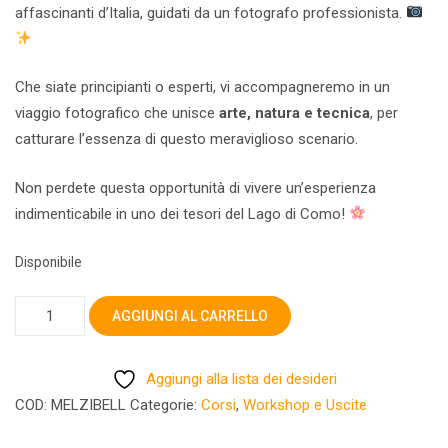
affascinanti d’Italia, guidati da un fotografo professionista.
Che siate principianti o esperti, vi accompagneremo in un
viaggio fotografico che unisce
arte, natura e tecnica
, per
catturare l’essenza di questo meraviglioso scenario.
Non perdete questa opportunità di vivere un’esperienza
indimenticabile in uno dei tesori del Lago di Como!
Disponibile
LAGO
AGGIUNGI AL CARRELLO
di
COMO
Aggiungi alla lista dei desideri
BELLAGIO
COD:
MELZIBELL
Categorie:
Corsi
,
Workshop e Uscite
e
VILLA