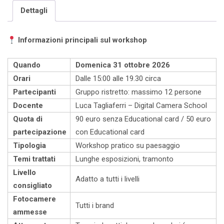
MELZI
Dettagli
Workshop
di
Informazioni principali sul workshop
Fotografia
-
Quando
Domenica 31 ottobre 2026
Sabato
Orari
Dalle 15:00 alle 19.30 circa
31
Partecipanti
Gruppo ristretto: massimo 12 persone
ottobre
Docente
Luca Tagliaferri – Digital Camera School
2026
Quota di
90 euro senza Educational card / 50 euro
quantità
partecipazione
con Educational card
Tipologia
Workshop pratico su paesaggio
Temi trattati
Lunghe esposizioni, tramonto
Livello
Adatto a tutti i livelli
consigliato
Fotocamere
Tutti i brand
ammesse