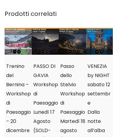
Prodotti correlati
Trenino
PASSO DI
Passo
VENEZIA
del
GAVIA
dello
by NIGHT
Bernina –
Workshop
Stelvio
sabato 12
Workshop
di
Workshop
settembr
di
Paesaggio
di
e
Paesaggio
Lunedì 17
Paesaggio
Dalla
– 20
Agosto
Martedì 18
notte
dicembre
(SOLD-
agosto
all’alba