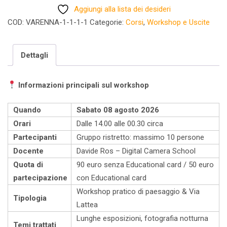
Aggiungi alla lista dei desideri
Workshop
COD:
VARENNA-1-1-1-1
Categorie:
Corsi
,
Workshop e Uscite
di
Paesaggio
sabato
Dettagli
08
agosto
Informazioni principali sul workshop
(ULTIMI
POSTI)
Quando
Sabato 08 agosto 2026
quantità
Orari
Dalle 14.00 alle 00.30 circa
Partecipanti
Gruppo ristretto: massimo 10 persone
Docente
Davide Ros – Digital Camera School
Quota di
90 euro senza Educational card / 50 euro
partecipazione
con Educational card
Workshop pratico di paesaggio & Via
Tipologia
Lattea
Lunghe esposizioni, fotografia notturna
Temi trattati