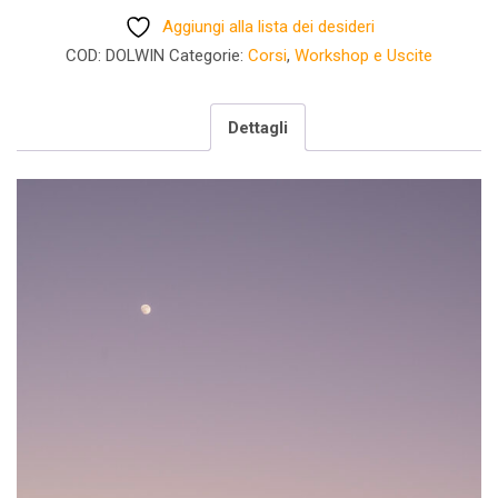
Workshop
Aggiungi alla lista dei desideri
di
COD:
DOLWIN
Categorie:
Corsi
,
Workshop e Uscite
fotografia
05/06/07
febbraio
Dettagli
(ULTIMI
POSTI)
quantità