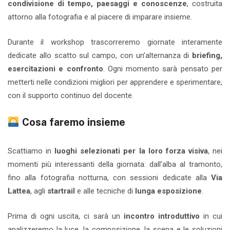
condivisione di tempo, paesaggi e conoscenze
, costruita
attorno alla fotografia e al piacere di imparare insieme.
Durante il workshop trascorreremo giornate interamente
dedicate allo scatto sul campo, con un’alternanza di
briefing,
esercitazioni e confronto
. Ogni momento sarà pensato per
metterti nelle condizioni migliori per apprendere e sperimentare,
con il supporto continuo del docente.
Cosa faremo insieme
Scattiamo in
luoghi selezionati per la loro forza visiva
, nei
momenti più interessanti della giornata: dall’alba al tramonto,
fino alla fotografia notturna, con sessioni dedicate alla
Via
Lattea
, agli
startrail
e alle tecniche di
lunga esposizione
.
Prima di ogni uscita, ci sarà un
incontro introduttivo
in cui
analizzeremo la luce, la composizione, la scena e le soluzioni