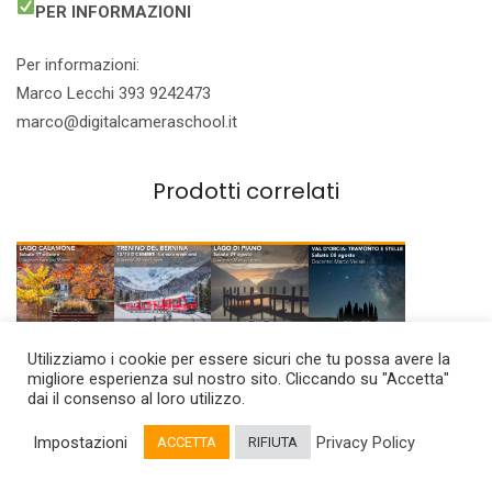
PER INFORMAZIONI
Per informazioni:
Marco Lecchi 393 9242473
marco@digitalcameraschool.it
Prodotti correlati
Utilizziamo i cookie per essere sicuri che tu possa avere la
LAGO
Trenino
LAGO di
VAL
migliore esperienza sul nostro sito. Cliccando su "Accetta"
dai il consenso al loro utilizzo.
CALAMON
del
PIANO
d’ORCIA
Impostazioni
Privacy Policy
E –
Bernina –
Workshop
Workshop
ACCETTA
RIFIUTA
Workshop
Workshop
di
di