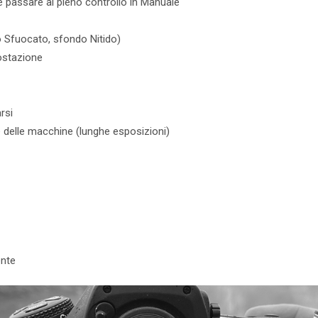
e passare al pieno controllo in Manuale
 Sfuocato, sfondo Nitido)
ostazione
rsi
 delle macchine (lunghe esposizioni)
ente