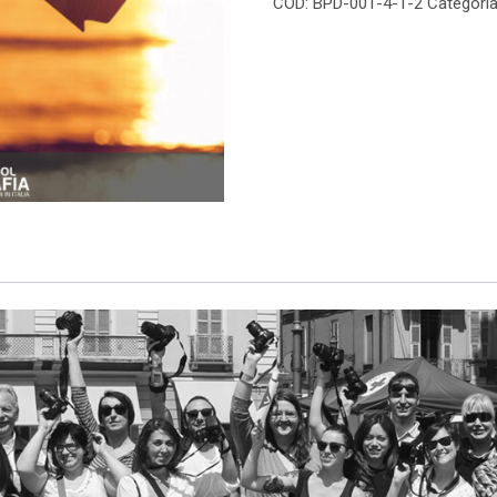
COD:
BPD-001-4-1-2
Categori