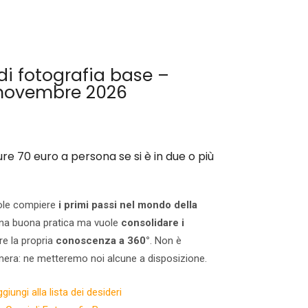
i fotografia base –
 novembre 2026
ure 70 euro a persona se si è in due o più
vuole compiere
i primi passi nel mondo della
 una buona pratica ma vuole
consolidare i
re la propria
conoscenza a 360°
. Non è
mera: ne metteremo noi alcune a disposizione.
giungi alla lista dei desideri