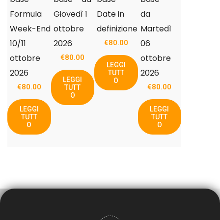
Formula
Giovedì 1
Date in
da
Week-End
ottobre
definizione
Martedì
10/11
2026
06
€
80.00
ottobre
ottobre
€
80.00
LEGGI
2026
2026
TUTT
LEGGI
O
€
80.00
€
80.00
TUTT
O
LEGGI
LEGGI
TUTT
TUTT
O
O