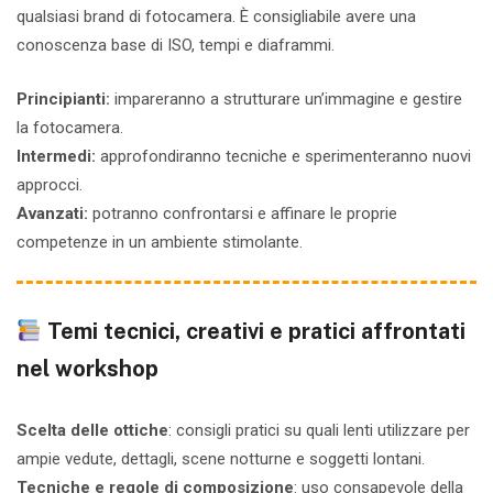
qualsiasi brand di fotocamera.
È consigliabile avere una
conoscenza base di ISO, tempi e diaframmi.
Principianti:
i
mpareranno a strutturare un’immagine e gestire
la fotocamera.
Intermedi:
a
pprofondiranno tecniche e sperimenteranno nuovi
approcci.
Avanzati:
p
otranno confrontarsi e affinare le proprie
competenze in un ambiente stimolante.
Temi tecnici, creativi e pratici affrontati
nel workshop
Scelta delle ottiche
: consigli pratici su quali lenti utilizzare per
ampie vedute, dettagli, scene notturne e soggetti lontani.
Tecniche e regole di composizione
: uso consapevole della