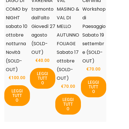
LAGO DI
VARENNA
VAL
Cervinia
COMO by
tramonto
MASINO &
Workshop
NIGHT
dall’alto
VAL DI
di
sabato 10
Giovedì 27
MELLO
Paesaggio
ottobre
agosto
AUTUNNO
Sabato 19
notturna
(SOLD-
FOLIAGE
settembr
Novità
OUT)
Sabato 17
e (SOLD-
(SOLD-
ottobre
OUT)
€
40.00
OUT)
(SOLD-
€
70.00
LEGGI
OUT)
€
100.00
TUTT
LEGGI
O
€
70.00
TUTT
LEGGI
O
TUTT
LEGGI
O
TUTT
O