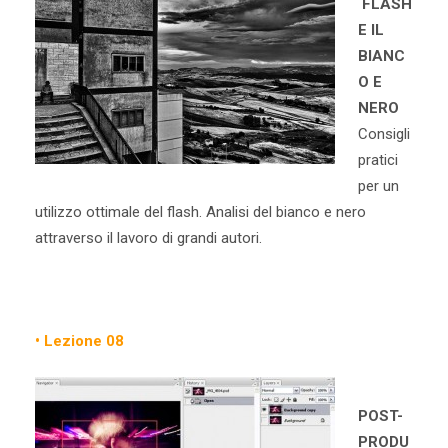
FLASH
E IL
BIANC
O E
NERO
Consigli
pratici
per un
utilizzo ottimale del flash. Analisi del bianco e nero
attraverso il lavoro di grandi autori.
• Lezione 08
POST-
PRODU