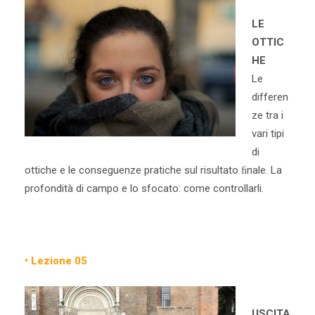
LE
OTTIC
HE
Le
differen
ze tra i
vari tipi
di
ottiche e le conseguenze pratiche sul risultato ﬁnale. La
profondità di campo e lo sfocato: come controllarli.
• Lezione 05
USCITA