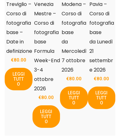
Treviglio –
Venezia
Modena –
Pavia –
Corso di
Mestre –
Corso di
Corso di
fotografia
Corso di
fotografia
fotografia
base –
fotografia
base
base
Date in
base
da
da Lunedì
definizione
Formula
Mercoledì
21
Week-End
7 ottobre
settembr
€
80.00
3-4
2026
e 2026
LEGGI
ottobre
€
80.00
€
80.00
TUTT
O
2026
LEGGI
LEGGI
€
80.00
TUTT
TUTT
O
O
LEGGI
TUTT
O