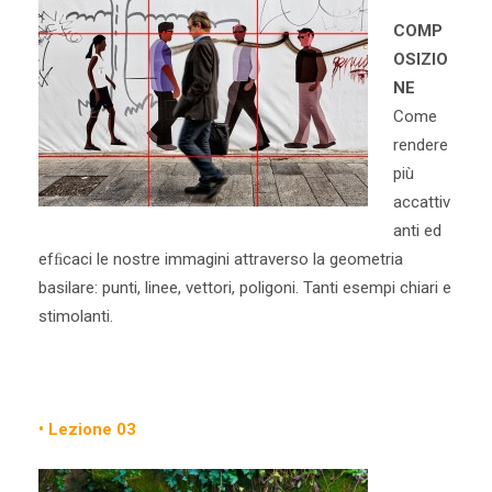
COMP
OSIZIO
NE
Come
rendere
più
accattiv
anti ed
efﬁcaci le nostre immagini attraverso la geometria
basilare: punti, linee, vettori, poligoni. Tanti esempi chiari e
stimolanti.
• Lezione 03