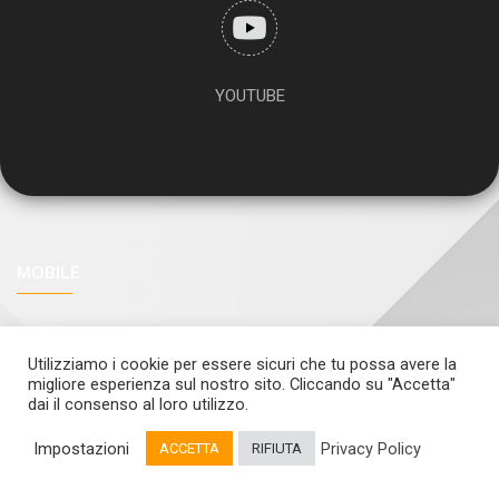
YOUTUBE
MOBILE
+39393.9242473 (Marco)
Utilizziamo i cookie per essere sicuri che tu possa avere la
+39320.1915228 (Gigi)
migliore esperienza sul nostro sito. Cliccando su "Accetta"
dai il consenso al loro utilizzo.
Impostazioni
Privacy Policy
INFORMAZIONI
ACCETTA
RIFIUTA