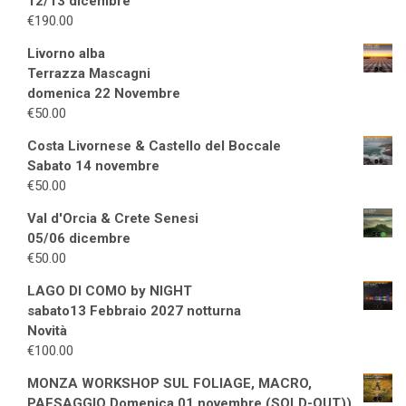
12/13 dicembre
€
190.00
Livorno alba
Terrazza Mascagni
domenica 22 Novembre
€
50.00
Costa Livornese & Castello del Boccale
Sabato 14 novembre
€
50.00
Val d'Orcia & Crete Senesi
05/06 dicembre
€
50.00
LAGO DI COMO by NIGHT
sabato13 Febbraio 2027 notturna
Novità
€
100.00
MONZA WORKSHOP SUL FOLIAGE, MACRO,
PAESAGGIO Domenica 01 novembre (SOLD-OUT))