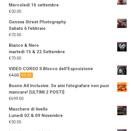
Mercoledì 16 settembre
€
50.00
Genova Street Photography
Sabato 6 febbraio
€
70.00
Bianco & Nero
martedì 15 & 22 Settembre
€
70.00
VIDEO CORSO Il Blocco dell'Esposizione
Il
Il
€
4.00
€
0.00
prezzo
prezzo
Buono All Inclusive. Se ami fotografare non puoi
originale
attuale
mancare! [ULTIMI 2 POSTI]
era:
è:
€
699.00
€4.00.
€0.00.
Maschere di livello
Lunedì 02 & 09 Novembre
€
50.00