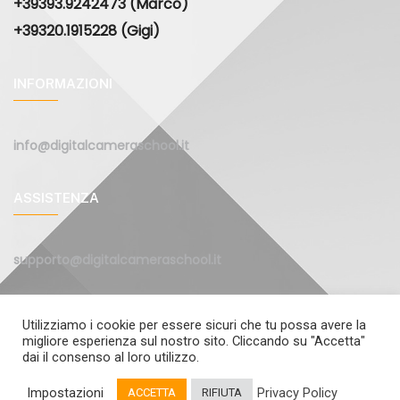
+39393.9242473 (Marco)
+39320.1915228 (Gigi)
INFORMAZIONI
info@digitalcameraschool.it
ASSISTENZA
supporto@digitalcameraschool.it
Utilizziamo i cookie per essere sicuri che tu possa avere la
migliore esperienza sul nostro sito. Cliccando su "Accetta"
dai il consenso al loro utilizzo.
© 2011-2025 Digital Camera School s.r.l.s. ••• P.Iva 09842830961
Impostazioni
Privacy Policy
ACCETTA
RIFIUTA
••• Via Benedetto Croce 19 - 26900 Lodi •••
Privacy