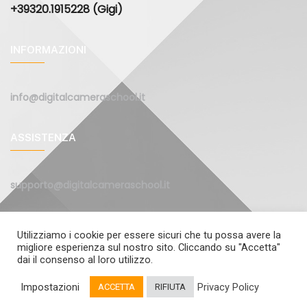
+39320.1915228 (Gigi)
INFORMAZIONI
info@digitalcameraschool.it
ASSISTENZA
supporto@digitalcameraschool.it
Utilizziamo i cookie per essere sicuri che tu possa avere la
migliore esperienza sul nostro sito. Cliccando su "Accetta"
dai il consenso al loro utilizzo.
© 2011-2025 Digital Camera School s.r.l.s. ••• P.Iva 09842830961
Impostazioni
Privacy Policy
ACCETTA
RIFIUTA
••• Via Benedetto Croce 19 - 26900 Lodi •••
Privacy